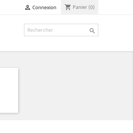
shopping_cart

Panier
(0)
Connexion
